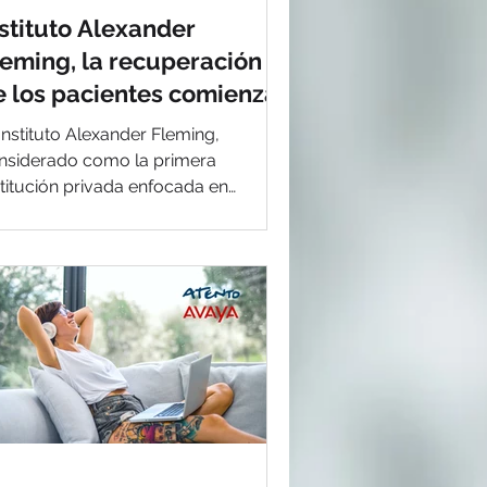
nstituto Alexander
leming, la recuperación
e los pacientes comienza
esde la primera llamada
 Instituto Alexander Fleming,
nsiderado como la primera
stitución privada enfocada en
cología y cáncer de América Latina,
n el apo