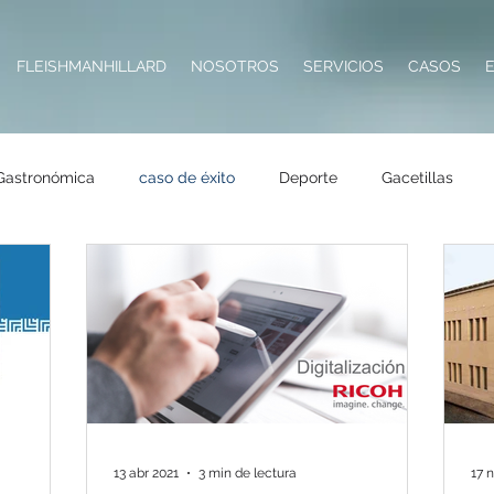
FLEISHMANHILLARD
NOSOTROS
SERVICIOS
CASOS
Gastronómica
caso de éxito
Deporte
Gacetillas
Impresoras
Hotelería
Destacadas
Seguros
Tecn
Salud
Premios
RSE
Metaverso
13 abr 2021
3 min de lectura
17 