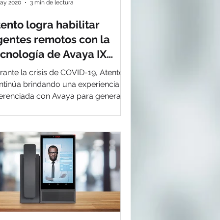
ay 2020
3 min de lectura
ento logra habilitar
gentes remotos con la
ecnología de Avaya IX
ontact Center
rante la crisis de COVID-19, Atento
ntinúa brindando una experiencia
ferenciada con Avaya para generar
or a su personal...