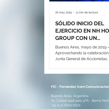
16 may 2019
5 min de lectura
SÓLIDO INICIO DEL
EJERCICIO EN NH H
GROUP CON UN
INCREMENTO DEL 3,
Buenos Aires, mayo de 2019 
INGRESOS Y DEL 33
Aprovechando la celebración
Junta General de Accionistas,
EBI
Group ha anunciado los result
FIC - Fernández Ivern Comunicacio
Buenos Aires, Argentina
Av. Callao 1158 piso 4ºA - Barrio Nor
+54 9 11 6202 6202