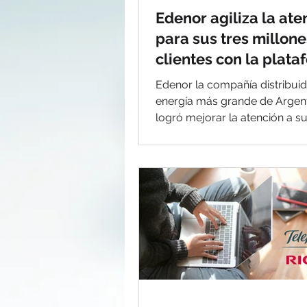
Edenor agiliza la ate
para sus tres millone
clientes con la plat
Avaya OneCloud CC
Edenor la compañía distribui
energía más grande de Argent
logró mejorar la atención a s
clientes, gracias a la implemen