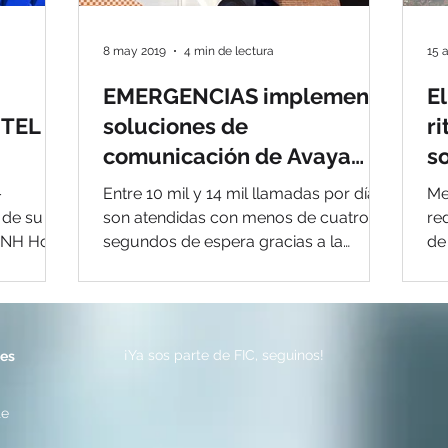
8 may 2019
4 min de lectura
15 
EMERGENCIAS implementa
E
OTEL
soluciones de
r
comunicación de Avaya
s
7 EN
para ayudar a salvar más
c
–
Entre 10 mil y 14 mil llamadas por día
Me
% EN
vidas
 de su
son atendidas con menos de cuatro
re
 NH Hotel
segundos de espera gracias a la
de
ados...
tecnología de Avaya IX Contact...
Av
¡Ya sos parte de FIC, seguinos!
nes
te