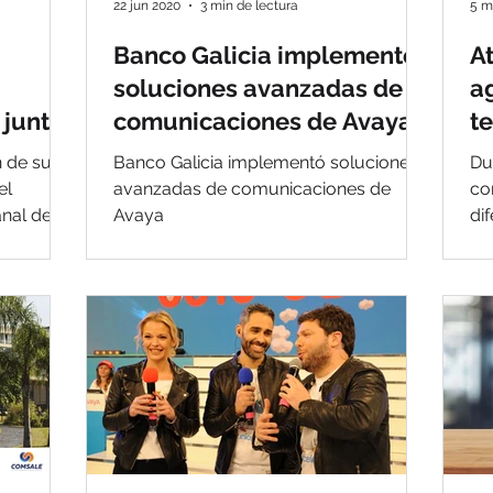
22 jun 2020
3 min de lectura
5 m
Banco Galicia implementó
At
soluciones avanzadas de
a
 junto
comunicaciones de Avaya
t
C
n de su
Banco Galicia implementó soluciones
Du
el
avanzadas de comunicaciones de
co
anal de
Avaya
di
s grac
val