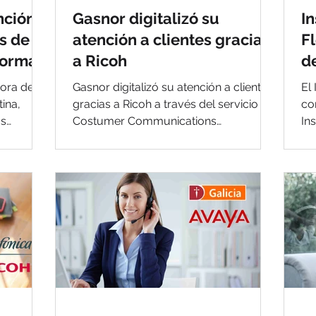
nción
Gasnor digitalizó su
I
s de
atención a clientes gracias
F
aforma
a Ricoh
d
aaS
d
dora de
Gasnor digitalizó su atención a clientes
El
ina,
gracias a Ricoh a través del servicio de
co
us
Costumer Communications
In
tación..
Management pudieron optimizar las
on
co