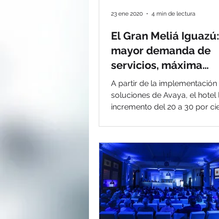
23 ene 2020
4 min de lectura
El Gran Meliá Iguazú:
mayor demanda de
servicios, máxima
efectividad y reducc
A partir de la implementación 
costos con soluc
soluciones de Avaya, el hotel
incremento del 20 a 30 por cie
realización de...