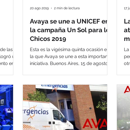
20 ago 2019
2 min de lectura
17 j
Avaya se une a UNICEF en
L
la campaña Un Sol para los
at
Chicos 2019
m
ión de
c
de las
Esta es la vigésima quinta ocasión en
La
 logró un
la que Avaya se une a esta importante
pe
nto en la
iniciativa. Buenos Aires, 15 de agosto
ot
2019 – Una vez...
com