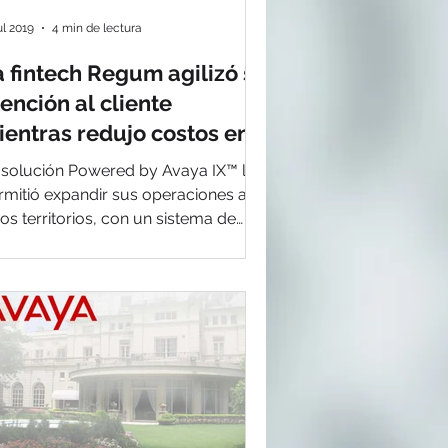
ul 2019
4 min de lectura
a fintech Regum agilizó su
ención al cliente
ientras redujo costos en
omunicaciones con las sol
 solución Powered by Avaya IX™ le
rmitió expandir sus operaciones a
ros territorios, con un sistema de
unicación ágil, versátil,...