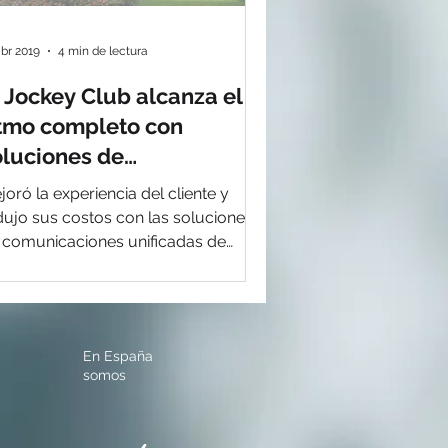
abr 2019
4 min de lectura
l Jockey Club alcanza el
itmo completo con
oluciones de
omunicación de Avaya
joró la experiencia del cliente y
dujo sus costos con las soluciones
 comunicaciones unificadas de
aya Buenos Aires, abril 2019 –...
En España
somos