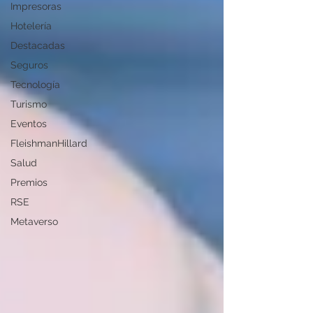
Impresoras
Hotelería
Destacadas
Seguros
Tecnología
Turismo
Eventos
FleishmanHillard
Salud
Premios
RSE
Metaverso