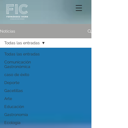
Noticias
Todas las entradas
Todas las entradas
Comunicación
Gastronómica
caso de éxito
Deporte
Gacetillas
Arte
Educación
Gastronomía
Ecología