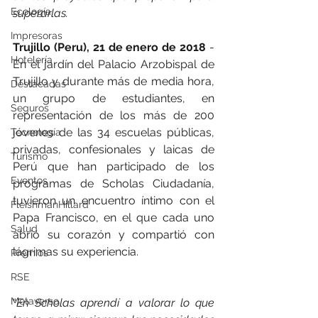
Ecología
superarlas.
Impresoras
Trujillo (Peru), 21 de enero de 2018
 - 
Hotelería
En el jardín del Palacio Arzobispal de 
Trujillo y durante más de media hora, 
Destacadas
un grupo de estudiantes, en 
Seguros
representación de los más de 200 
jóvenes de las 34 escuelas públicas, 
Tecnología
privadas, confesionales y laicas de 
Turismo
Perú que han participado de los 
Eventos
programas de Scholas Ciudadanía, 
tuvieron un encuentro íntimo con el 
FleishmanHillard
Papa Francisco, en el que cada uno 
Salud
abrió su corazón y compartió con 
lágrimas su experiencia.
Premios
RSE
Metaverso
“
En Scholas aprendí a valorar lo que 