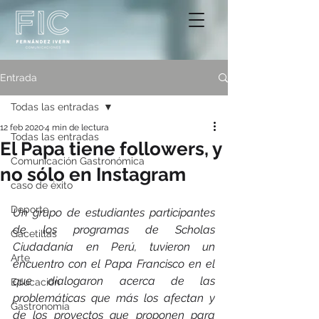
Entrada
Todas las entradas
12 feb 2020
4 min de lectura
Todas las entradas
El Papa tiene followers, y
Comunicación Gastronómica
no sólo en Instagram
caso de éxito
Deporte
Un grupo de estudiantes participantes 
de los programas de Scholas 
Gacetillas
Ciudadanía en Perú, tuvieron un 
Arte
encuentro con el Papa Francisco en el 
que dialogaron acerca de las 
Educación
problemáticas que más los afectan y 
Gastronomía
de los proyectos que proponen para 