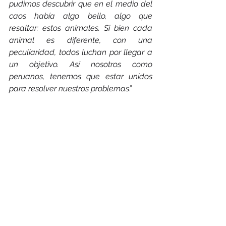
pudimos descubrir que en el medio del 
caos había algo bello, algo que 
resaltar: estos animales. Si bien cada 
animal es diferente, con una 
peculiaridad, todos luchan por llegar a 
un objetivo. Así nosotros como 
peruanos, tenemos que estar unidos 
para resolver nuestros problemas
.”
Danae (15 años) logró vencer sus 
nervios, y junto a José Elías, le 
cantaron a capela una canción al 
Papa Francisco que compusieron en 
la comisión de música del programa 
Scholas Ciudadanía: “
Ya puedo 
aceptarme como soy y dejar atrás todo 
esos dolores…
” 