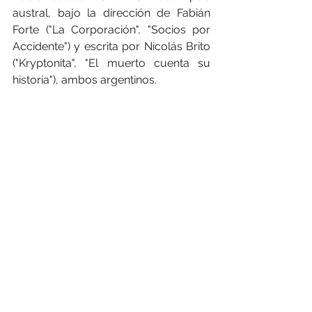
austral, bajo la dirección de Fabián 
Forte ("La Corporación", "Socios por 
Accidente") y escrita por Nicolás Brito 
("Kryptonita", "El muerto cuenta su 
historia"), ambos argentinos.
De los tres actores, Eloy Azorín 
destaca con papeles en la serie "Gran 
Hotel" y la película "Todo sobre mi 
madre"; la hispano-sueca García 
Jonsson fue nominada al premio 
Goya a Mejor Actriz Revelación por 
"Hermosa Juventud" y Demián 
Salomón ha participado en el film de 
terror "Aterrados", entre otros.
Javier Caamaño
Tomado de: Agencia EFE