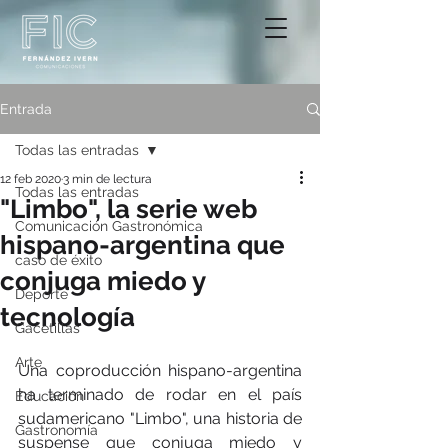
Entrada
Todas las entradas
12 feb 2020
3 min de lectura
Todas las entradas
"Limbo", la serie web
Comunicación Gastronómica
hispano-argentina que
caso de éxito
conjuga miedo y
Deporte
tecnología
Gacetillas
Arte
Una coproducción hispano-argentina 
ha terminado de rodar en el país 
Educación
sudamericano "Limbo", una historia de 
Gastronomía
suspense que conjuga miedo y 