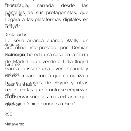
Ecología
tecnología, narrada desde las 
pantallas de sus protagonistas, que 
Impresoras
llegará a las plataformas digitales en 
Hotelería
mayo.
Destacadas
La serie arranca cuando Wally, un 
Seguros
argentino interpretado por Demián 
Salomón, hereda una casa en la sierra 
Tecnología
de Madrid, que vende a Lidia (Ingrid 
Turismo
García Jonsson), una joven española y 
Eventos
actriz en paro con la que comienza a 
hablar a través de Skype y otras 
FleishmanHillard
redes; en las que pronto se empiezan 
Salud
a observar sucesos más extraños que 
el clásico "chico conoce a chica".
Premios
RSE
Metaverso