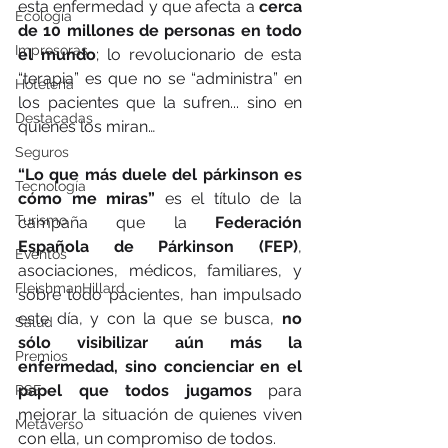
esta enfermedad y que afecta a 
cerca 
Ecología
de 10 millones de personas en todo 
Impresoras
el mundo
; lo revolucionario de esta 
“terapia” es que no se “administra” en 
Hotelería
los pacientes que la sufren... sino en 
Destacadas
quienes los miran…
Seguros
“Lo que más duele del párkinson es 
Tecnología
cómo me miras”
 es el título de la 
Turismo
campaña que la 
Federación 
Española de Párkinson (FEP)
, 
Eventos
asociaciones, médicos, familiares, y 
FleishmanHillard
sobre todo pacientes, han impulsado 
este día, y con la que se busca, 
no 
Salud
sólo visibilizar aún más la 
Premios
enfermedad, sino concienciar en el 
papel que todos jugamos 
para 
RSE
mejorar la situación de quienes viven 
Metaverso
con ella, un compromiso de todos.