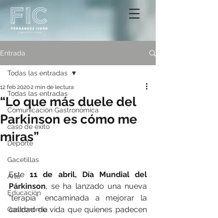
Entrada
Todas las entradas
12 feb 2020
2 min de lectura
Todas las entradas
“Lo que más duele del
Comunicación Gastronómica
Parkinson es cómo me
caso de éxito
miras”
Deporte
Gacetillas
Este
 11 de abril, Día Mundial del 
Arte
Párkinson
, se ha lanzado una nueva 
Educación
“terapia” encaminada a mejorar la 
calidad de vida que quienes padecen 
Gastronomía