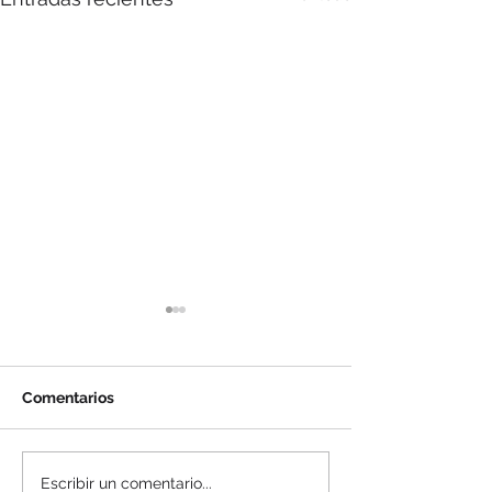
Comentarios
Ricoh Argentina estará
Concentrix fue
Escribir un comentario...