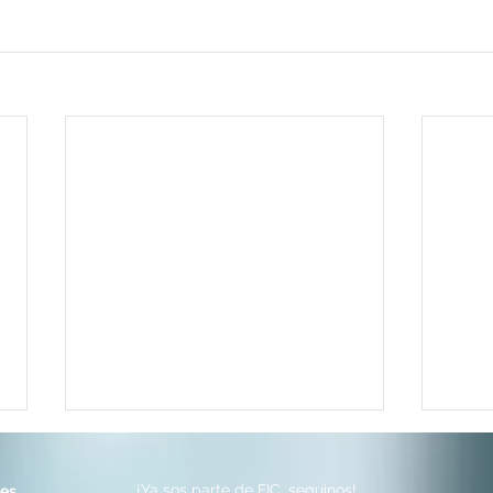
¡Ya sos parte de FIC, seguinos!
nes