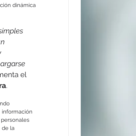
ación dinámica 
simples 
n 
 
cargarse 
menta el 
ra
.
ando 
 información 
s personales 
 de la 