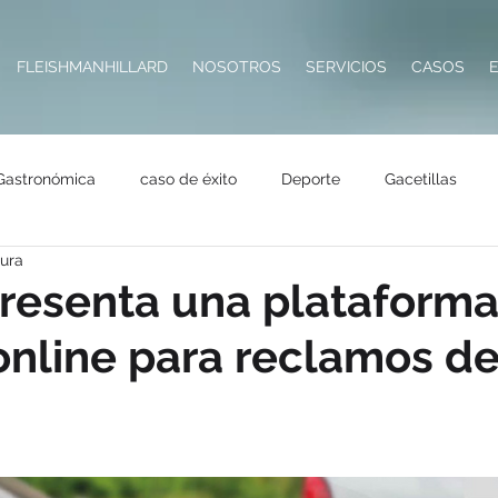
FLEISHMANHILLARD
NOSOTROS
SERVICIOS
CASOS
Gastronómica
caso de éxito
Deporte
Gacetillas
tura
Impresoras
Hotelería
Destacadas
Seguros
Tecn
presenta una plataform
online para reclamos d
Salud
Premios
RSE
Metaverso