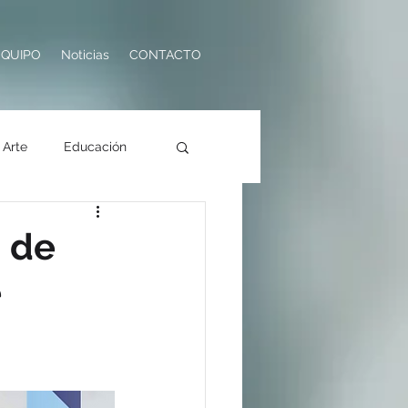
EQUIPO
Noticias
CONTACTO
Arte
Educación
ología
Turismo
a de
e