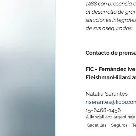
1988 con presencia e
al desarrollo de gran
soluciones integrales
de sus asegurados.
Contacto de prens
FIC - Fernández Iv
FleishmanHillard aff
Natalia Serantes
nserantes@ficpr.co
15-6468-1456
Allianz
allianz argentina
a
Gacetillas
Seguros
T