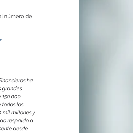
 el número de 
r
inancieros ha 
s grandes 
e 150.000 
 todos los 
mil millones y 
ido respaldo a 
esente desde 