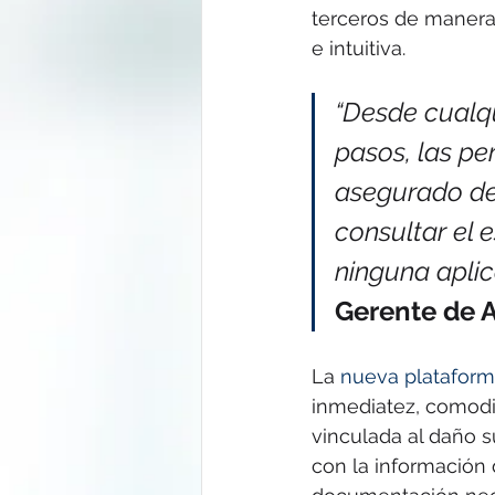
terceros de manera
e intuitiva.
“Desde cualqu
pasos, las pe
asegurado de
consultar el 
ninguna aplica
Gerente de 
La 
nueva platafor
inmediatez, comodi
vinculada al daño s
con la información d