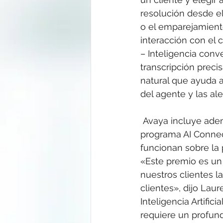
resolución desde el
o el emparejamient
interacción con el c
– Inteligencia conv
transcripción preci
natural que ayuda a 
del agente y las ale
 Avaya incluye además socios en su estrategia de Inteligencia Artificial con el 
programa AI Connect
funcionan sobre la
«Este premio es un
nuestros clientes l
clientes», dijo Lau
Inteligencia Artifi
requiere un profun