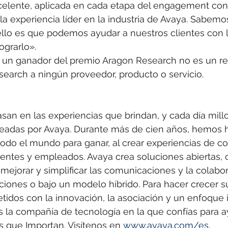
celente, aplicada en cada etapa del engagement con 
la experiencia líder en la industria de Avaya. Sabemo
ello es que podemos ayudar a nuestros clientes con l
ograrlo».
de un ganador del premio Aragon Research no es un re
earch a ningún proveedor, producto o servicio.
an en las experiencias que brindan, y cada día mill
eadas por Avaya. Durante más de cien años, hemos ha
todo el mundo para ganar, al crear experiencias de 
lientes y empleados. Avaya crea soluciones abiertas,
mejorar y simplificar las comunicaciones y la colabor
aciones o bajo un modelo híbrido. Para hacer crecer s
dos con la innovación, la asociación y un enfoque 
 la compañía de tecnología en la que confías para a
s que Importan. Visítenos en 
www.avaya.com/es
.