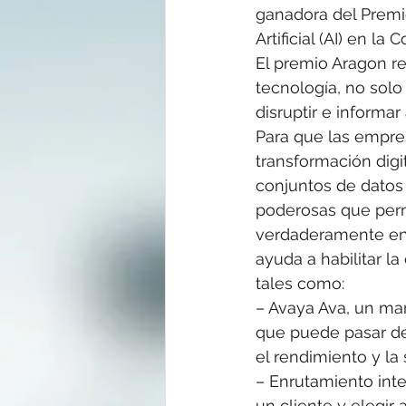
ganadora del Premio
Artificial (AI) en l
El premio Aragon r
tecnología, no solo
disruptir e inform
Para que las empres
transformación digit
conjuntos de datos 
poderosas que perm
verdaderamente en es
ayuda a habilitar l
tales como:
– Avaya Ava, un mar
que puede pasar de
el rendimiento y la 
– Enrutamiento inte
un cliente y elegir 