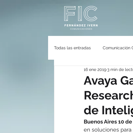
Todas las entradas
Comunicación 
16 ene 2019
3 min de lect
Gastronomía
Ecología
Avaya Ga
Research
Eventos
FleishmanHillard
de Inteli
Buenos Aires 10 de
en soluciones para 