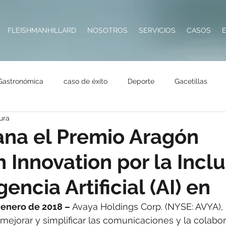
FLEISHMANHILLARD
NOSOTROS
SERVICIOS
CASOS
Gastronómica
caso de éxito
Deporte
Gacetillas
ura
Impresoras
Hotelería
Destacadas
Seguros
Tecn
na el Premio Aragón
 Innovation por la Incl
Salud
Premios
RSE
Metaverso
gencia Artificial (AI) en
 enero de 2018 –
 Avaya Holdings Corp. (NYSE: AVYA), 
mejorar y simplificar las comunicaciones y la colabor