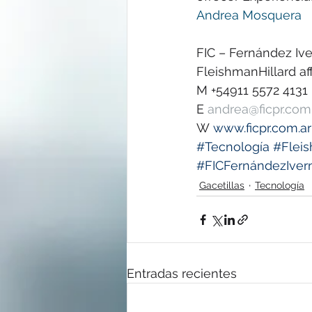
Andrea Mosquera
FIC – Fernández Iv
FleishmanHillard aff
M +54911 5572 4131 
E 
andrea@ficpr.com
W 
www.ficpr.com.ar
#Tecnología
#Fleis
#FICFernándezIve
Gacetillas
Tecnología
Entradas recientes