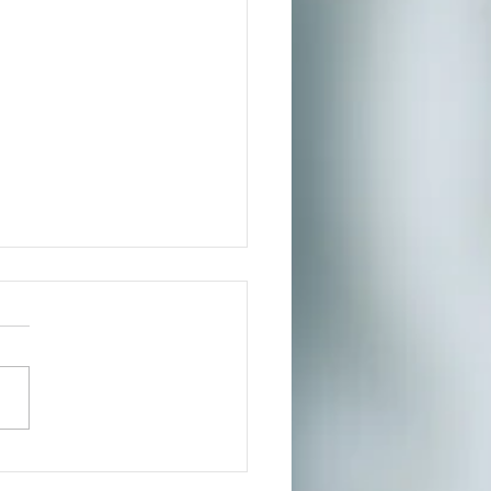
entrix fue elegida
 una de las mejores