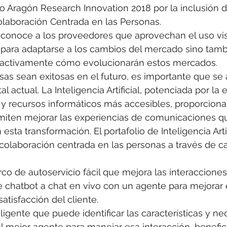
 Aragón Research Innovation 2018 por la inclusión de
a Colaboración Centrada en las Personas.
econoce a los proveedores que aprovechan el uso visi
 para adaptarse a los cambios del mercado sino tamb
ar activamente cómo evolucionarán estos mercados.
as sean exitosas en el futuro, es importante que se 
al actual. La Inteligencia Artificial, potenciada por la
y recursos informáticos más accesibles, proporciona
iten mejorar las experiencias de comunicaciones q
ta transformación. El portafolio de Inteligencia Artif
a colaboración centrada en las personas a través de 
co de autoservicio fácil que mejora las interacciones 
 chatbot a chat en vivo con un agente para mejora
satisfacción del cliente.
ligente que puede identificar las características y n
al mejor agente para manejar esa interacción, benefici