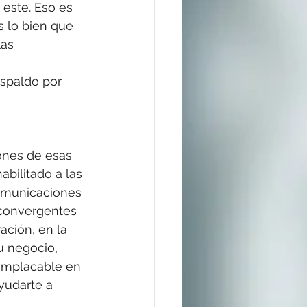
este. Eso es 
s lo bien que 
as 
spaldo por 
ones de esas 
bilitado a las 
comunicaciones 
 convergentes 
ación, en la 
u negocio, 
implacable en 
yudarte a 