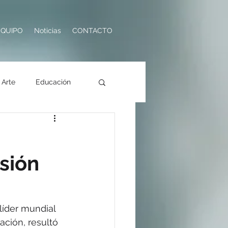
EQUIPO
Noticias
CONTACTO
Arte
Educación
ología
Turismo
usión
líder mundial 
ación, resultó 