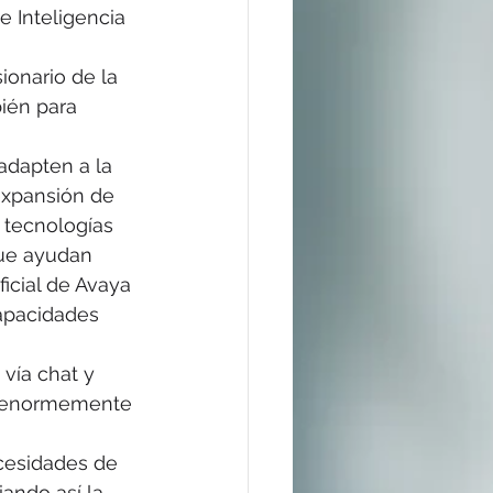
 Inteligencia 
onario de la 
ién para 
adapten a la 
 expansión de 
 tecnologías 
ue ayudan 
icial de Avaya 
capacidades 
vía chat y 
r enormemente 
ecesidades de 
ando así la 