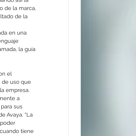
o de la marca, 
tado de la 
ada en una 
enguaje 
amada, la guía 
s de uso que 
la empresa.
mente a 
 para sus 
de Avaya. “La 
 poder 
 cuando tiene 