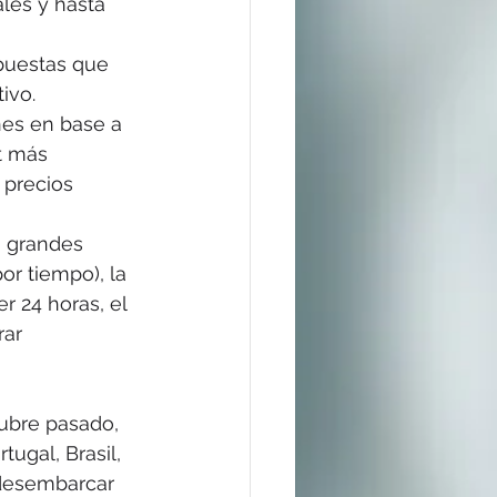
les y hasta 
puestas que 
ivo. 
es en base a 
t más 
 precios 
n grandes 
or tiempo), la 
r 24 horas, el 
rar 
ubre pasado, 
ugal, Brasil, 
 desembarcar 