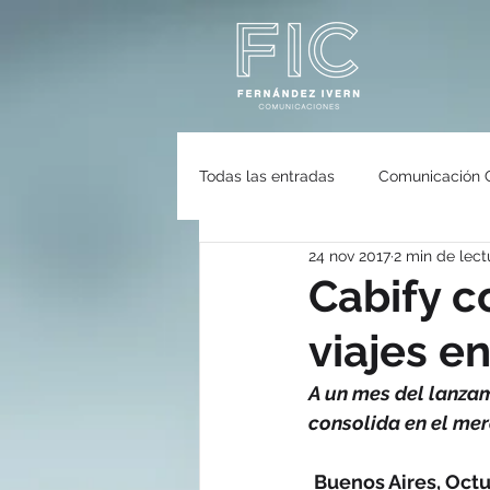
Todas las entradas
Comunicación 
24 nov 2017
2 min de lect
Gastronomía
Ecología
Cabify c
viajes e
Eventos
FleishmanHillard
A un mes del lanzami
consolida en el me
Buenos Aires, Octu