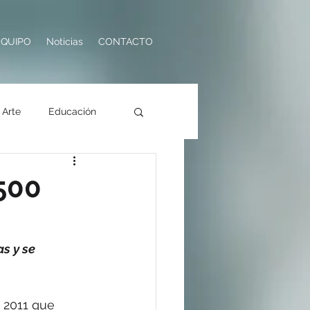
EQUIPO
Noticias
CONTACTO
Arte
Educación
ología
Turismo
.500
s y se 
 2011 que 