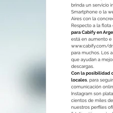
brinda un servicio 
Smartphone o la we
Aires con la concre
Respecto a la flota 
para Cabify en Arg
está en aumento e 
www.cabify.com/dri
para muchos. Los a
que ayudan a mejora
descargas.
Con la posibilidad d
locales
, para segui
comunicación online
Instagram son plat
cientos de miles de
nuestros perfiles o