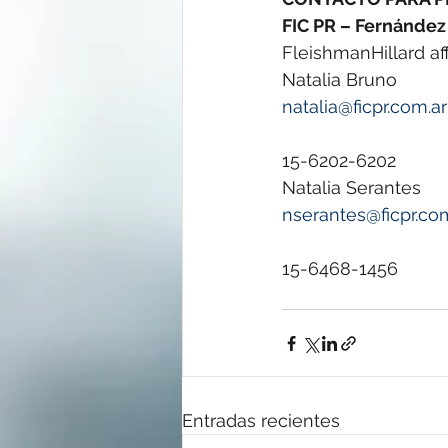
FIC PR – Fernánde
FleishmanHillard aff
Natalia Bruno
natalia@ficpr.com.ar
15-6202-6202
Natalia Serantes
nserantes@ficpr.co
15-6468-1456
Entradas recientes