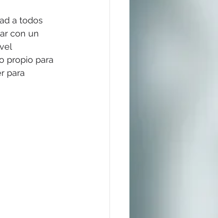
dad a todos 
ar con un 
vel 
to propio para 
r para 