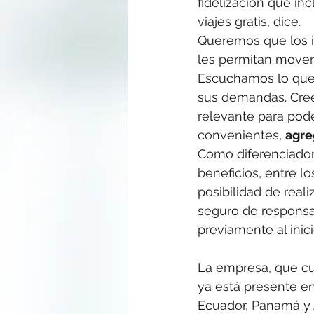
fidelización que in
viajes gratis, dice.
Queremos que los 
les permitan movers
Escuchamos lo que
sus demandas. Cree
relevante para pode
convenientes, 
agre
Como diferenciador
beneficios, entre lo
posibilidad de reali
seguro de responsabi
previamente al inic
La empresa, que cu
ya está presente en 
Ecuador, Panamá y 