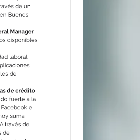
través de un 
 en Buenos 
eral Manager 
os disponibles 
ad laboral 
plicaciones 
les de 
as de crédito 
do fuerte a la 
o Facebook e 
 hoy suma 
A través de 
s de 