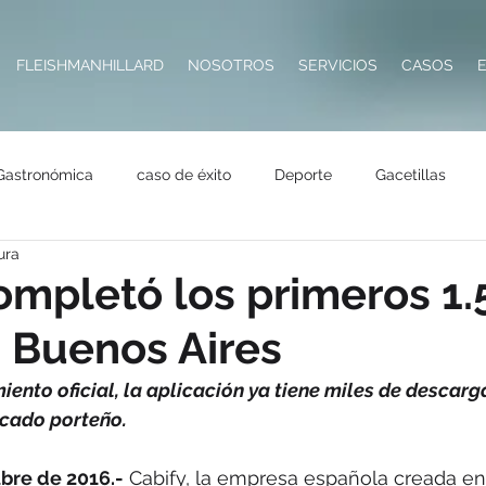
FLEISHMANHILLARD
NOSOTROS
SERVICIOS
CASOS
Gastronómica
caso de éxito
Deporte
Gacetillas
ura
Impresoras
Hotelería
Destacadas
Seguros
Tecn
ompletó los primeros 1
n Buenos Aires
Salud
Premios
RSE
Metaverso
ento oficial, la aplicación ya tiene miles de descarga
rcado porteño.
bre de 2016.-
 Cabify, la empresa española creada en