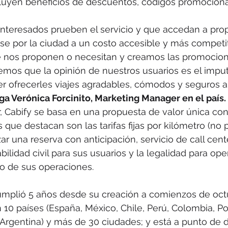
cluyen beneficios de descuentos, códigos promociona
interesados prueben el servicio y que accedan a pro
e por la ciudad a un costo accesible y más competit
 nos proponen o necesitan y creamos las promocion
mos que la opinión de nuestros usuarios es el impu
r ofrecerles viajes agradables, cómodos y seguros a
ga Verónica Forcinito, Marketing Manager en el país.
, Cabify se basa en una propuesta de valor única co
s que destacan son las tarifas fijas por kilómetro (no p
zar una reserva con anticipación, servicio de call cente
lidad civil para sus usuarios y la legalidad para ope
io de sus operaciones.
mplió 5 años desde su creación a comienzos de oct
10 países (España, México, Chile, Perú, Colombia, Port
Argentina) y más de 30 ciudades; y está a punto de