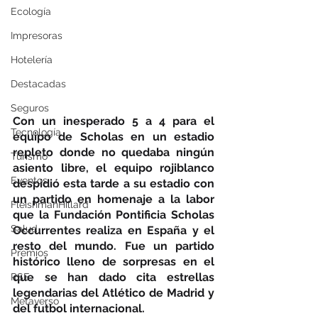
Ecología
Impresoras
Hotelería
Destacadas
Seguros
Con un inesperado 5 a 4 para el 
Tecnología
equipo de Scholas en un estadio 
repleto donde no quedaba ningún 
Turismo
asiento libre, el equipo rojiblanco 
Eventos
despidió esta tarde a su estadio con 
un partido en homenaje a la labor 
FleishmanHillard
que la Fundación Pontificia Scholas 
Salud
Occurrentes realiza en España y el 
resto del mundo. Fue un partido 
Premios
histórico lleno de sorpresas en el 
que se han dado cita estrellas 
RSE
legendarias del Atlético de Madrid y 
Metaverso
del futbol internacional.