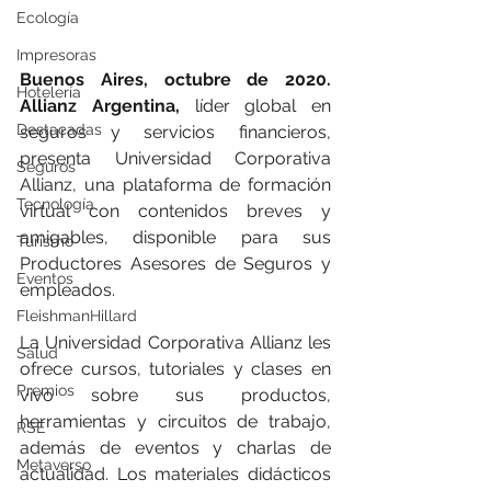
Ecología
Impresoras
Buenos Aires, octubre de 2020. 
Hotelería
Allianz Argentina,
 líder global en 
Destacadas
seguros y servicios financieros, 
presenta Universidad Corporativa 
Seguros
Allianz, una plataforma de formación 
Tecnología
virtual con contenidos breves y 
amigables, disponible para sus 
Turismo
Productores Asesores de Seguros y 
Eventos
empleados. 
FleishmanHillard
La Universidad Corporativa Allianz les 
Salud
ofrece cursos, tutoriales y clases en 
Premios
vivo sobre sus productos, 
herramientas y circuitos de trabajo, 
RSE
además de eventos y charlas de 
Metaverso
actualidad. Los materiales didácticos 