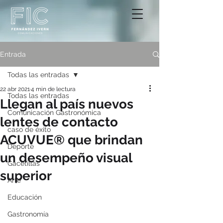
Entrada
Todas las entradas
22 abr 2021
4 min de lectura
Todas las entradas
Llegan al país nuevos
Comunicación Gastronómica
lentes de contacto
caso de éxito
ACUVUE® que brindan
Deporte
un desempeño visual
Gacetillas
superior
Arte
Educación
Gastronomía