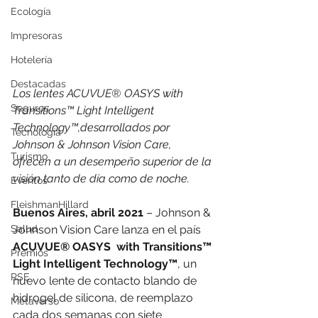
Ecología
Impresoras
Hotelería
Destacadas
Los lentes ACUVUE® OASYS with 
Seguros
Transitions™ Light Intelligent 
Technology™,desarrollados por 
Tecnología
Johnson & Johnson Vision Care, 
Turismo
ofrecen a un desempeño superior de la 
visión tanto de día como de noche. 
Eventos
FleishmanHillard
Buenos Aires, abril 2021
 – Johnson & 
Salud
Johnson Vision Care lanza en el país 
ACUVUE® OASYS  with Transitions™ 
Premios
Light Intelligent Technology™
, un 
RSE
nuevo lente de contacto blando de 
hidrogel de silicona, de reemplazo 
Metaverso
cada dos semanas con siete 