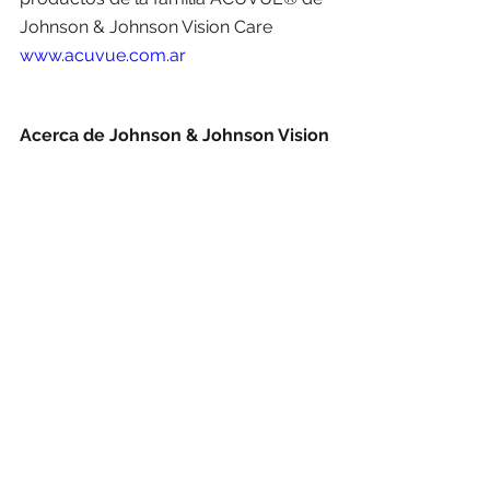
Johnson & Johnson Vision Care 
www.acuvue.com.ar
Acerca de Johnson & Johnson Vision
En Johnson & Johnson Vision Care 
nuestra primera responsabilidad es 
para con los pacientes, los médicos y 
los enfermeros o enfermeras, para 
con las madres y los padres y para 
con todos aquellos que utilizan 
nuestros productos y servicios. Todo 
lo que hagamos para satisfacer sus 
necesidades ha de ser de alta calidad. 
 A través de nuestras empresas 
operativas, ofrecemos innovación 
que permite a los profesionales del 