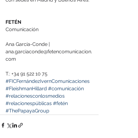
FETÉN
Comunicación 
Ana García-Conde | 
ana.garciaconde@fetencomunicacion.
com
T.: +34 91 522 10 75
#FICFernándezIvernComunicaciones
#FleishmanHillard
#comunicación
#relacionesconlosmedios
#relacionespúblicas
#fetén
#ThePapayaGroup