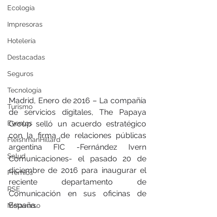
Ecología
Impresoras
Hotelería
Destacadas
Seguros
Tecnología
Madrid, Enero de 2016 – La compañía 
Turismo
de servicios digitales, The Papaya 
Eventos
Group selló un acuerdo estratégico 
con la firma de relaciones públicas 
FleishmanHillard
argentina FIC -Fernández Ivern 
Salud
Comunicaciones- el pasado 20 de 
diciembre de 2016 para inaugurar el 
Premios
reciente departamento de 
RSE
Comunicación en sus oficinas de 
España.
Metaverso