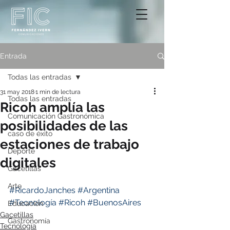
Entrada
Todas las entradas
31 may 2018
1 min de lectura
Todas las entradas
Ricoh amplía las
Comunicación Gastronómica
posibilidades de las
caso de éxito
estaciones de trabajo
Deporte
digitales
Gacetillas
Arte
#RicardoJanches
#Argentina
#Tecnología
#Ricoh
#BuenosAires
Educación
Gacetillas
Gastronomía
Tecnología