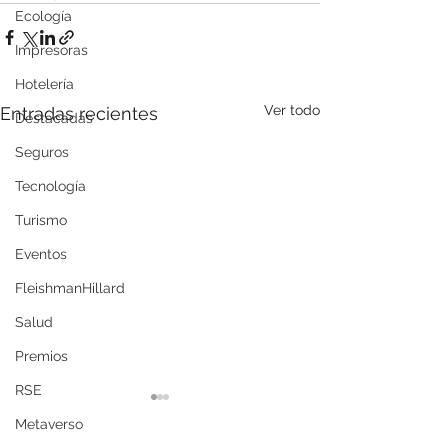
Ecología
Impresoras
Hotelería
Ver todo
Entradas recientes
Destacadas
Seguros
Tecnología
Turismo
Eventos
FleishmanHillard
Salud
Premios
RSE
Metaverso