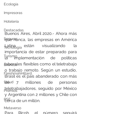
Ecología
Impresoras
Hotelería
Destacadas
Buenos Aires, Abril 2020.- Ahora más 
Seguros
que nunca, las empresas en América 
Latina están visualizando la 
Tecnología
importancia de estar preparado para 
Turismo
la implementación de políticas 
laborales flexibles como el teletrabajo 
Eventos
o trabajo remoto. Según un estudio, 
FleishmanHillard
Brasil es el país abanderado con más 
de 7 millones de personas 
Salud
teletrabajadores, seguido por México 
Premios
y Argentina con 2 millones y Chile con 
RSE
cerca de un millón. 
Metaverso
Para Ricoh, el número seguirá 