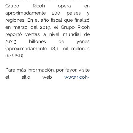
Grupo Ricoh opera en 
aproximadamente 200 países y 
regiones. En el año fiscal que finalizó 
en marzo del 2019, el Grupo Ricoh 
reportó ventas a nivel mundial de 
2,013 billones de yenes 
(aproximadamente 18,1 mil millones 
de USD).
Para más información, por favor, visite 
el sitio web 
www.ricoh-
americalatina.com/es
Contacto con los medios
Natalia Bruno
FIC - Fernández Ivern Comunicaciones
FleishmanHillard affiliate in Argentina
M 
+54911 62026202
| 
A
Juncal 2377 - cp 