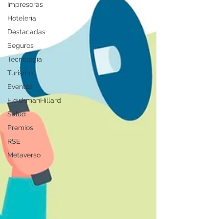
Impresoras
Hotelería
Destacadas
Seguros
Tecnología
Turismo
Eventos
FleishmanHillard
Salud
Premios
RSE
Metaverso