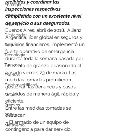
recibidos y coordinar las 
Ecología
inspecciones respectivas, 
Impresoras
cumpliendo con un excelente nivel 
de servicio a sus asegurados.
Hotelería
Buenos Aires, abril de 2018.  Allianz 
Destacadas
Argentina, líder global en seguros y 
servicios financieros, implementó un 
Seguros
fuerte operativo de emergencia 
Tecnología
durante toda la semana pasada por 
Turismo
el evento de granizo ocasionado el 
pasado viernes 23 de marzo. Las 
Eventos
medidas tomadas permitieron 
FleishmanHillard
gestionar  las denuncias y casos 
recibidos de manera ágil, rápida y 
Salud
eficiente.
Premios
Entre las medidas tomadas se 
destacan:
RSE
– El armado de un equipo de 
Metaverso
contingencia para dar servicio, 