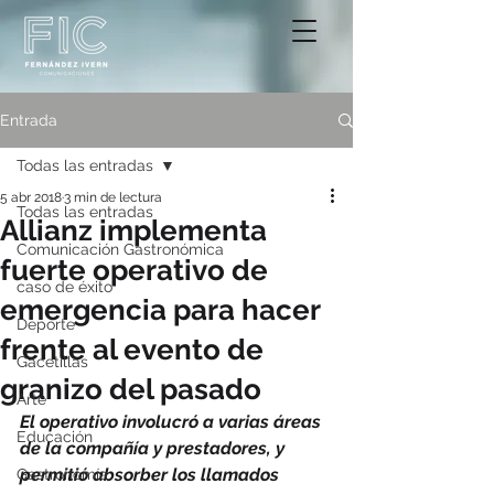
Entrada
Todas las entradas
5 abr 2018
3 min de lectura
Todas las entradas
Allianz implementa
Comunicación Gastronómica
fuerte operativo de
caso de éxito
emergencia para hacer
Deporte
frente al evento de
Gacetillas
granizo del pasado
Arte
El operativo involucró a varias áreas 
Educación
de la compañía y prestadores, y 
permitió absorber los llamados 
Gastronomía