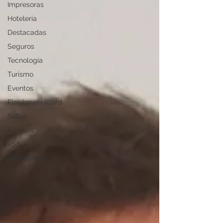
Impresoras
Hotelería
Destacadas
Seguros
Tecnología
Turismo
Eventos
FleishmanHillard
Salud
Premios
RSE
Metaverso