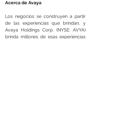
Acerca de Avaya
Los negocios se construyen a partir 
de las experiencias que brindan, y 
Avaya Holdings Corp. (NYSE: AVYA) 
brinda millones de esas experiencias 
todos los días. Avaya está dando 
forma a lo que sigue para el futuro 
del trabajo, con innovación y 
asociaciones que brindan beneficios 
comerciales revolucionarios. Nuestras 
soluciones de comunicaciones en la 
nube y nuestro ecosistema de 
aplicaciones multi nube potencian las 
experiencias de los clientes y 
empleados de forma personalizada, 
inteligente y sin esfuerzo para ayudar 
a lograr las ambiciones estratégicas y 
los resultados deseados. Juntos, nos 