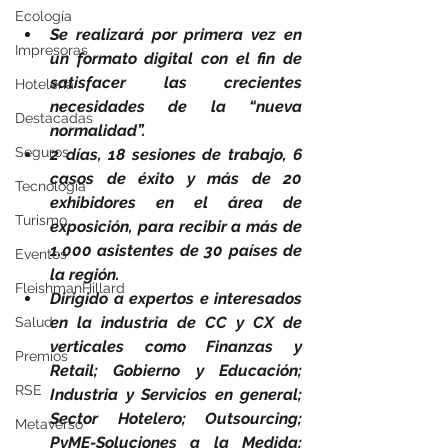
Ecología
Se realizará por primera vez en 
Impresoras
un formato digital con el fin de 
satisfacer las crecientes 
Hotelería
necesidades de la “nueva 
Destacadas
normalidad”.
Seguros
2 días, 18 sesiones de trabajo, 6 
casos de éxito y más de 20 
Tecnología
exhibidores en el área de 
Turismo
exposición, para recibir a más de 
1.000 asistentes de 30 países de 
Eventos
la región.
FleishmanHillard
Dirigido a expertos e interesados 
en la industria de CC y CX de 
Salud
verticales como Finanzas y 
Premios
Retail; Gobierno y Educación; 
RSE
Industria y Servicios en general; 
Sector Hotelero; Outsourcing; 
Metaverso
PyME-Soluciones a la Medida; 