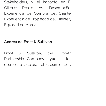
Stakeholders, y el Impacto en El 
Cliente: Precio vs. Desempeño, 
Experiencia de Compra del Cliente, 
Experiencia de Propiedad del Cliente y 
Equidad de Marca.
Acerca de Frost & Sullivan
Frost & Sullivan, the Growth 
Partnership Company, ayuda a los 
clientes a acelerar el crecimiento y 
alcanzar las mejores posiciones en 
crecimiento, innovación y liderazgo. 
The Growth Partnership Service brinda 
al CEO y al equipo de crecimiento del 
CEO una investigación disciplinada y 
modelos de mejores prácticas para 
impulsar la generación, evaluación e 