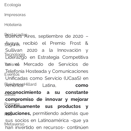
Ecología
Impresoras
Hotelería
Destacadas
Buenos Aires, septiembre de 2020 – 
Avaya recibió el Premio Frost & 
Seguros
Sullivan 2020 a la Innovación y 
Tecnología
Liderazgo en Estrategia Competitiva 
en el Mercado de Servicios de 
Turismo
Telefonía Hosteada y Comunicaciones 
Eventos
Unificadas como Servicio (UCaaS) en 
FleishmanHillard
América Latina, 
como 
reconocimiento a su constante 
Salud
compromiso de innovar y mejorar 
Premios
continuamente sus productos y 
soluciones,
 permitiendo además que 
RSE
sus socios en Latinoamérica -que ya 
Metaverso
han invertido en recursos- continúen 