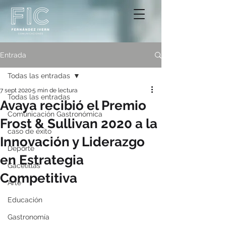
Entrada
Todas las entradas
7 sept 2020
5 min de lectura
Todas las entradas
Avaya recibió el Premio
Comunicación Gastronómica
Frost & Sullivan 2020 a la
caso de éxito
Innovación y Liderazgo
Deporte
en Estrategia
Gacetillas
Competitiva
Arte
Educación
Gastronomía