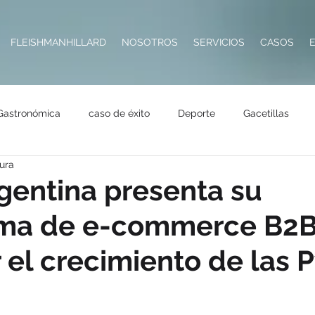
FLEISHMANHILLARD
NOSOTROS
SERVICIOS
CASOS
Gastronómica
caso de éxito
Deporte
Gacetillas
tura
Impresoras
Hotelería
Destacadas
Seguros
Tecn
gentina presenta su
rma de e-commerce B2B
Salud
Premios
RSE
Metaverso
 el crecimiento de las