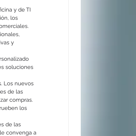
cina y de TI 
ón, los 
omerciales.
onales, 
ivas y 
rsonalizado 
es soluciones 
. Los nuevos 
es de las 
izar compras. 
rueben los 
s de las 
le convenga a 