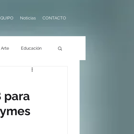
EQUIPO
Noticias
CONTACTO
Arte
Educación
ología
Turismo
 para
 Pymes