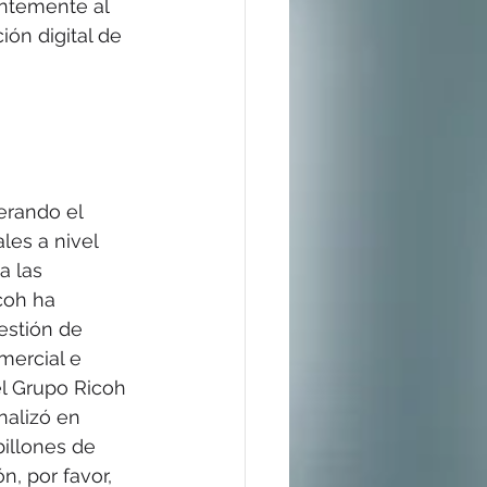
ntemente al 
ón digital de 
erando el 
les a nivel 
a las 
coh ha 
estión de 
mercial e 
el Grupo Ricoh 
nalizó en 
illones de 
, por favor, 