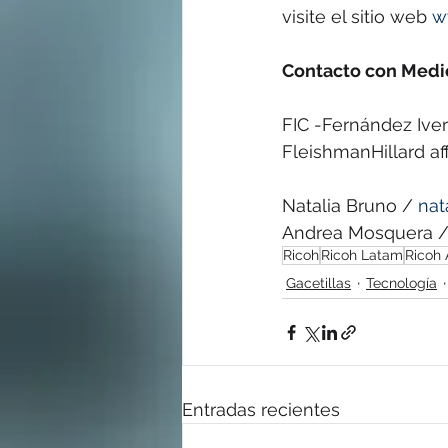
visite el sitio web 
w
Contacto con Medi
FIC -Fernández Iv
FleishmanHillard aff
Natalia Bruno / 
nat
Andrea Mosquera /
Ricoh
Ricoh Latam
Ricoh 
Gacetillas
Tecnología
Entradas recientes