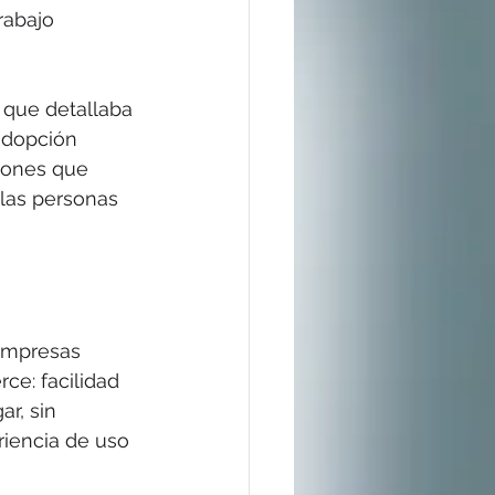
rabajo 
 que detallaba 
adopción 
iones que 
las personas 
 empresas 
e: facilidad 
r, sin 
riencia de uso 